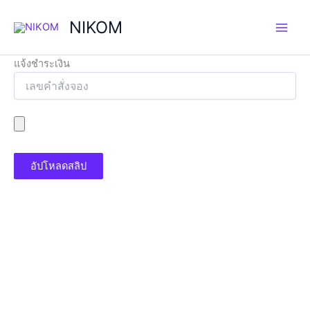
Skip
NIKOM
to
content
แจ้งชำระเงิน
อัปโหลดสลิป